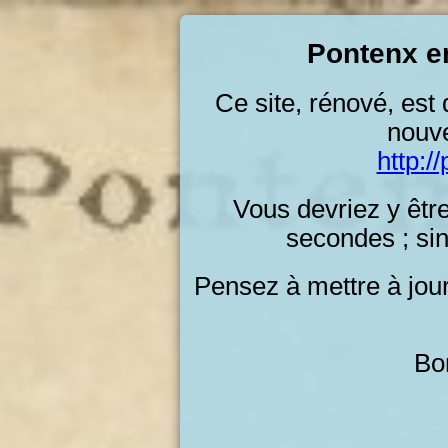
Pontenx en
Ce site, rénové, est
nouve
http:/
Vous devriez y êtr
secondes ; sino
Pensez à mettre à jou
Bon